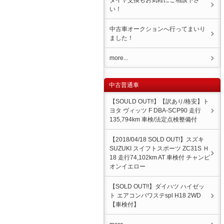
タイヤ交換もお気軽にご相談下さ
い！
中古車オークションへ行ってまいり
ました！
more...
中古普通車
【SOULD OUT!!】【訳あり/格安】ト
ヨタ ヴィッツ F DBA-SCP90 走行
135,794km 車検/法定点検整備付
【2018/04/18 SOLD OUT!】スズキ
SUZUKI スイフトスポーツ ZC31S Ｈ
18 走行74,102km AT 車検付 チャンピ
オンイエロー
【SOLD OUT!!】ダイハツ ハイゼッ
ト エアコンパワステspl H18 2WD
【車検付】