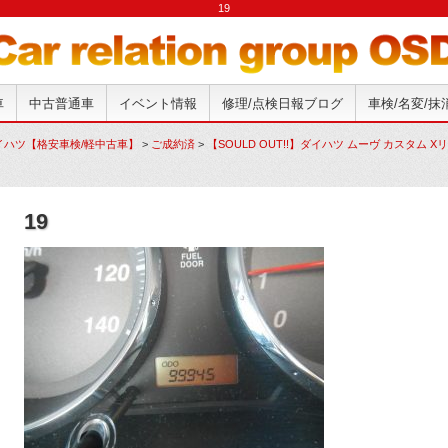
19
車
中古普通車
イベント情報
修理/点検日報ブログ
車検/名変/
イハツ【格安車検/軽中古車】
>
ご成約済
>
【SOULD OUT!!】ダイハツ ムーヴ カスタム X
19