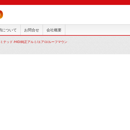
抹消について
お問合せ
会社概要
リミテッド /HID/純正アルミ/エアロ/ルーフマウン