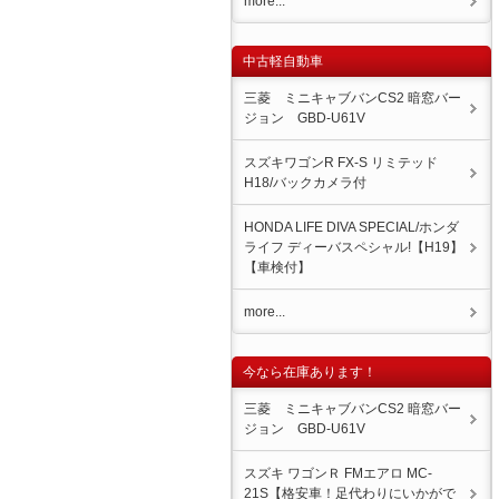
more...
中古軽自動車
三菱 ミニキャブバンCS2 暗窓バー
ジョン GBD-U61V
スズキワゴンR FX-S リミテッド
H18/バックカメラ付
HONDA LIFE DIVA SPECIAL/ホンダ
ライフ ディーバスペシャル!【H19】
【車検付】
more...
今なら在庫あります！
三菱 ミニキャブバンCS2 暗窓バー
ジョン GBD-U61V
スズキ ワゴンＲ FMエアロ MC-
21S【格安車！足代わりにいかがで