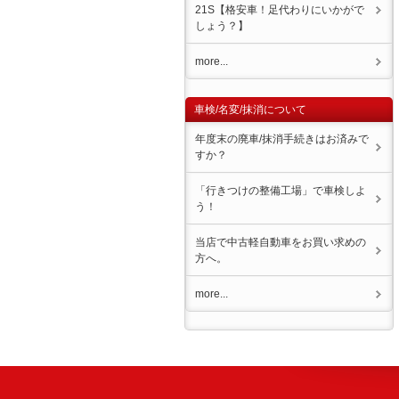
21S【格安車！足代わりにいかがで
しょう？】
more...
車検/名変/抹消について
年度末の廃車/抹消手続きはお済みで
すか？
「行きつけの整備工場」で車検しよ
う！
当店で中古軽自動車をお買い求めの
方へ。
more...