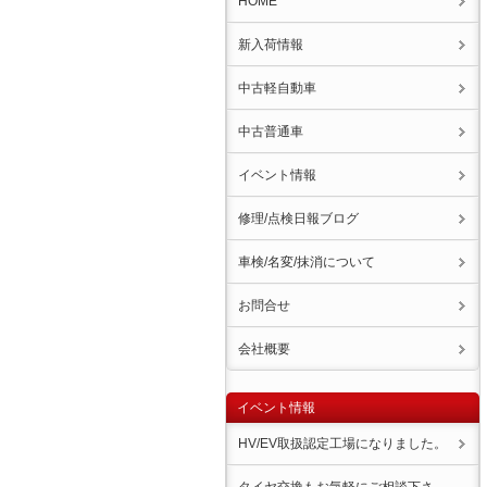
HOME
新入荷情報
中古軽自動車
中古普通車
イベント情報
修理/点検日報ブログ
車検/名変/抹消について
お問合せ
会社概要
イベント情報
HV/EV取扱認定工場になりました。