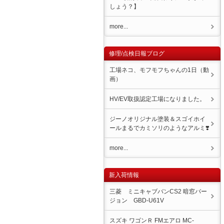
しょう？】
more...
修理/点検日報ブログ
工場ネコ、モフモフちゃんの1日（動
画）
HV/EV取扱認定工場になりました。
ジーノオリジナル塗装＆スゴイホイ
ール️まるでカミソリのようなアルミ❣️
more...
新入荷情報
三菱 ミニキャブバンCS2 暗窓バー
ジョン GBD-U61V
スズキ ワゴンＲ FMエアロ MC-