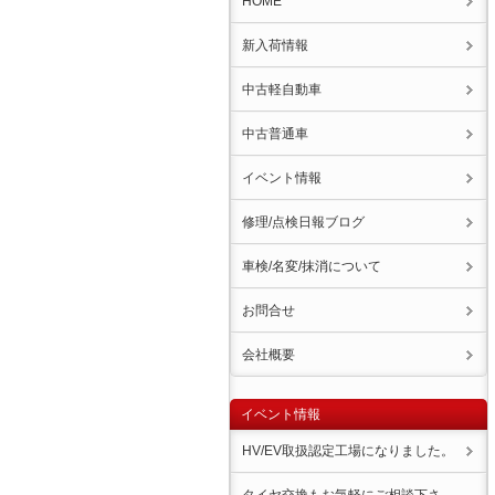
HOME
新入荷情報
中古軽自動車
中古普通車
イベント情報
修理/点検日報ブログ
車検/名変/抹消について
お問合せ
会社概要
イベント情報
HV/EV取扱認定工場になりました。