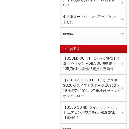
タイヤ交換もお気軽にご相談下さ
い！
中古車オークションへ行ってまいり
ました！
more...
中古普通車
【SOULD OUT!!】【訳あり/格安】ト
ヨタ ヴィッツ F DBA-SCP90 走行
135,794km 車検/法定点検整備付
【2018/04/18 SOLD OUT!】スズキ
SUZUKI スイフトスポーツ ZC31S Ｈ
18 走行74,102km AT 車検付 チャンピ
オンイエロー
【SOLD OUT!!】ダイハツ ハイゼッ
ト エアコンパワステspl H18 2WD
【車検付】