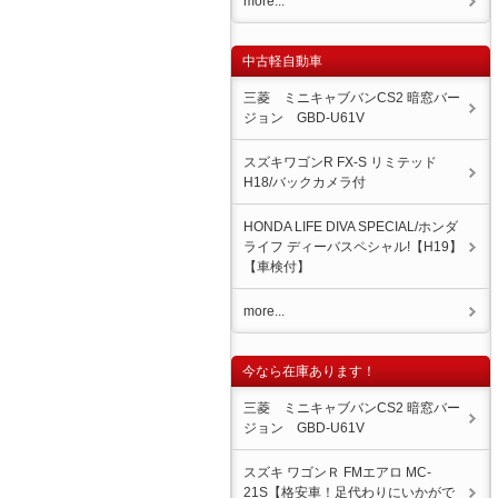
more...
中古軽自動車
三菱 ミニキャブバンCS2 暗窓バー
ジョン GBD-U61V
スズキワゴンR FX-S リミテッド
H18/バックカメラ付
HONDA LIFE DIVA SPECIAL/ホンダ
ライフ ディーバスペシャル!【H19】
【車検付】
more...
今なら在庫あります！
三菱 ミニキャブバンCS2 暗窓バー
ジョン GBD-U61V
スズキ ワゴンＲ FMエアロ MC-
21S【格安車！足代わりにいかがで