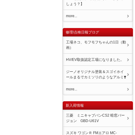
しょう？】
more...
修理/点検日報ブログ
工場ネコ、モフモフちゃんの1日（動
画）
HV/EV取扱認定工場になりました。
ジーノオリジナル塗装＆スゴイホイ
ール️まるでカミソリのようなアルミ❣️
more...
新入荷情報
三菱 ミニキャブバンCS2 暗窓バー
ジョン GBD-U61V
スズキ ワゴンＲ FMエアロ MC-