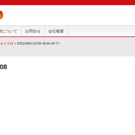
抹消について
お問合せ
会社概要
ックカメラ付
>
92B19956-DF88-4E4A-AF77-
08