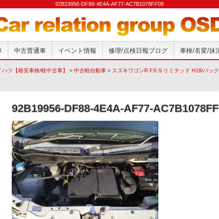
92B19956-DF88-4E4A-AF77-AC7B1078FF08
車
中古普通車
イベント情報
修理/点検日報ブログ
車検/名変/
イハツ【格安車検/軽中古車】
>
中古軽自動車
>
スズキワゴンR FX-S リミテッド H18/バ
92B19956-DF88-4E4A-AF77-AC7B1078FF