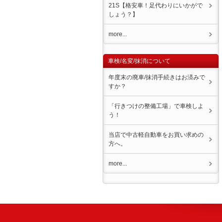
21S【格安車！足代わりにいかがで
しょう？】
more...
車検/名変/抹消について
年度末の廃車/抹消手続きはお済みで
すか？
「行きつけの整備工場」で車検しよ
う！
当店で中古軽自動車をお買い求めの
方へ。
more...