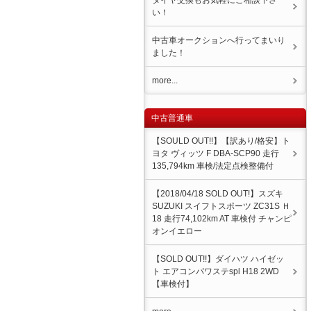
タイヤ交換もお気軽にご相談下さ
い！
中古車オークションへ行ってまいり
ました！
more...
中古普通車
【SOULD OUT!!】【訳あり/格安】ト
ヨタ ヴィッツ F DBA-SCP90 走行
135,794km 車検/法定点検整備付
【2018/04/18 SOLD OUT!】スズキ
SUZUKI スイフトスポーツ ZC31S Ｈ
18 走行74,102km AT 車検付 チャンピ
オンイエロー
【SOLD OUT!!】ダイハツ ハイゼッ
ト エアコンパワステspl H18 2WD
【車検付】