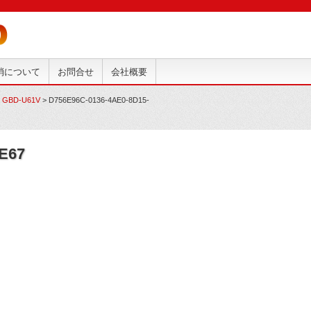
抹消について
お問合せ
会社概要
BD-U61V
>
D756E96C-0136-4AE0-8D15-
E67