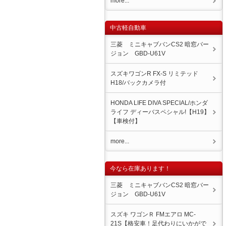
more...
中古軽自動車
三菱 ミニキャブバンCS2 暗窓バー
ジョン GBD-U61V
スズキワゴンR FX-S リミテッド
H18/バックカメラ付
HONDA LIFE DIVA SPECIAL/ホンダ
ライフ ディーバスペシャル!【H19】
【車検付】
more...
今なら在庫あります！
三菱 ミニキャブバンCS2 暗窓バー
ジョン GBD-U61V
スズキ ワゴンＲ FMエアロ MC-
21S【格安車！足代わりにいかがで