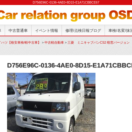
D756E96C-0136-4AE0-8D15-E1A71CBBCE67
車
中古普通車
イベント情報
修理/点検日報ブログ
車検/名変/
イハツ【格安車検/軽中古車】
>
中古軽自動車
>
三菱 ミニキャブバンCS2 暗窓バージョン G
D756E96C-0136-4AE0-8D15-E1A71CBBC