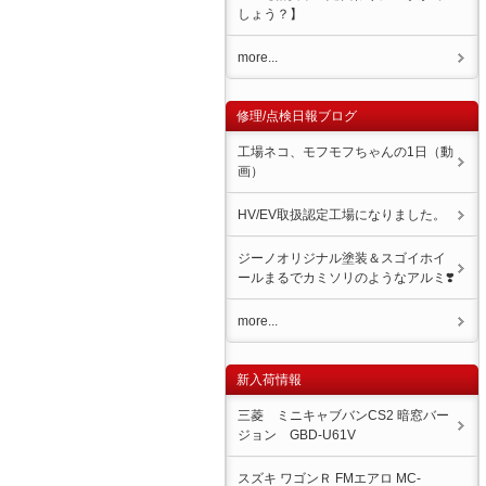
しょう？】
more...
修理/点検日報ブログ
工場ネコ、モフモフちゃんの1日（動
画）
HV/EV取扱認定工場になりました。
ジーノオリジナル塗装＆スゴイホイ
ール️まるでカミソリのようなアルミ❣️
more...
新入荷情報
三菱 ミニキャブバンCS2 暗窓バー
ジョン GBD-U61V
スズキ ワゴンＲ FMエアロ MC-