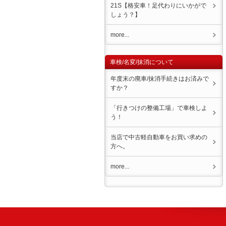
21S【格安車！足代わりにいかがで
しょう？】
more...
車検/名変/抹消について
年度末の廃車/抹消手続きはお済みで
すか？
「行きつけの整備工場」で車検しよ
う！
当店で中古軽自動車をお買い求めの
方へ。
more...