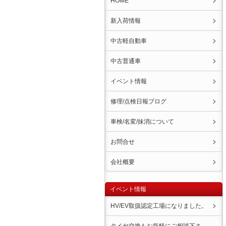
HOME
新入荷情報
中古軽自動車
中古普通車
イベント情報
修理/点検日報ブログ
車検/名変/抹消について
お問合せ
会社概要
イベント情報
HV/EV取扱認定工場になりました。