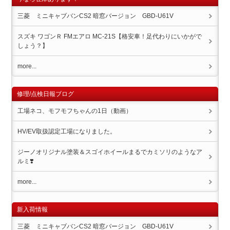
三菱 ミニキャブバンCS2 暗窓バージョン GBD-U61V
スズキ ワゴンＲ FMエアロ MC-21S【格安車！足代わりにいかがで
しょう？】
more...
修理/点検日報ブログ
工場ネコ、モフモフちゃんの1日（動画）
HV/EV取扱認定工場になりました。
ジーノオリジナル塗装＆スゴイホイール️まるでカミソリのようなア
ルミ❣️
more...
新入荷情報
三菱 ミニキャブバンCS2 暗窓バージョン GBD-U61V