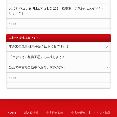
スズキ ワゴンＲ FMエアロ MC-21S【格安車！足代わりにいかがで
しょう？】
more...
車検/名変/抹消について
年度末の廃車/抹消手続きはお済みですか？
「行きつけの整備工場」で車検しよう！
当店で中古軽自動車をお買い求めの方へ。
more...
HOME
新入荷情報
中古軽自動車
中古普通車
イベント情報