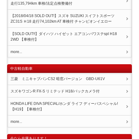
走行135,794km 車検/法定点検整備付
【2018/04/18 SOLD OUT!】スズキ SUZUKI スイフトスポーツ
ZC31S Ｈ18 走行74,102km AT 車検付 チャンピオンイエロー
【SOLD OUT!!】ダイハツ ハイゼット エアコンパワステspl H18
2WD 【車検付】
more...
中古軽自動車
三菱 ミニキャブバンCS2 暗窓バージョン GBD-U61V
スズキワゴンR FX-S リミテッド H18/バックカメラ付
HONDA LIFE DIVA SPECIAL/ホンダ ライフ ディーバスペシャル!
【H19】【車検付】
more...
今なら在庫あります！