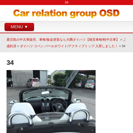
34
MENU ▼
鹿児島の中古車販売、車検/板金塗装なら大隅ダイハツ【格安車検/軽中古車】
>
ご
成約済
>
ダイハツ コペン パールホワイト/アクティブトップ 入荷しました！
>
34
34