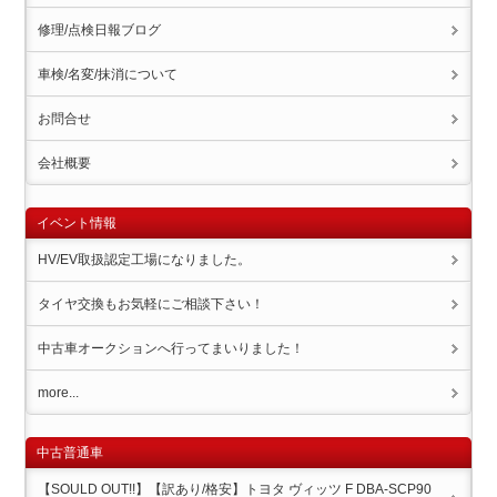
修理/点検日報ブログ
車検/名変/抹消について
お問合せ
会社概要
イベント情報
HV/EV取扱認定工場になりました。
タイヤ交換もお気軽にご相談下さい！
中古車オークションへ行ってまいりました！
more...
中古普通車
【SOULD OUT!!】【訳あり/格安】トヨタ ヴィッツ F DBA-SCP90