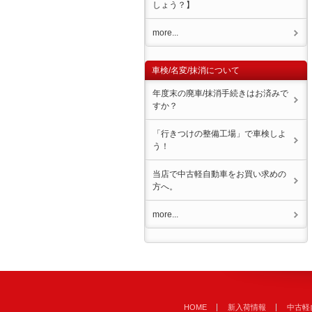
しょう？】
more...
車検/名変/抹消について
年度末の廃車/抹消手続きはお済みで
すか？
「行きつけの整備工場」で車検しよ
う！
当店で中古軽自動車をお買い求めの
方へ。
more...
HOME
新入荷情報
中古軽