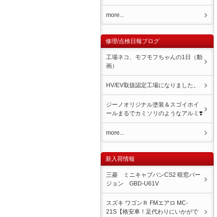
more...
修理/点検日報ブログ
工場ネコ、モフモフちゃんの1日（動
画）
HV/EV取扱認定工場になりました。
ジーノオリジナル塗装＆スゴイホイ
ール️まるでカミソリのようなアルミ❣️
more...
新入荷情報
三菱 ミニキャブバンCS2 暗窓バー
ジョン GBD-U61V
スズキ ワゴンＲ FMエアロ MC-
21S【格安車！足代わりにいかがで