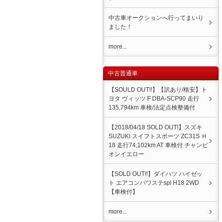
中古車オークションへ行ってまいり
ました！
more...
中古普通車
【SOULD OUT!!】【訳あり/格安】ト
ヨタ ヴィッツ F DBA-SCP90 走行
135,794km 車検/法定点検整備付
【2018/04/18 SOLD OUT!】スズキ
SUZUKI スイフトスポーツ ZC31S Ｈ
18 走行74,102km AT 車検付 チャンピ
オンイエロー
【SOLD OUT!!】ダイハツ ハイゼッ
ト エアコンパワステspl H18 2WD
【車検付】
more...