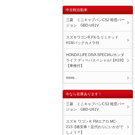
中古軽自動車
三菱 ミニキャブバンCS2 暗窓バー
ジョン GBD-U61V
スズキワゴンR FX-S リミテッド
H18/バックカメラ付
HONDA LIFE DIVA SPECIAL/ホンダ
ライフ ディーバスペシャル!【H19】
【車検付】
more...
今なら在庫あります！
三菱 ミニキャブバンCS2 暗窓バー
ジョン GBD-U61V
スズキ ワゴンＲ FMエアロ MC-
21S【格安車！足代わりにいかがで
しょう？】