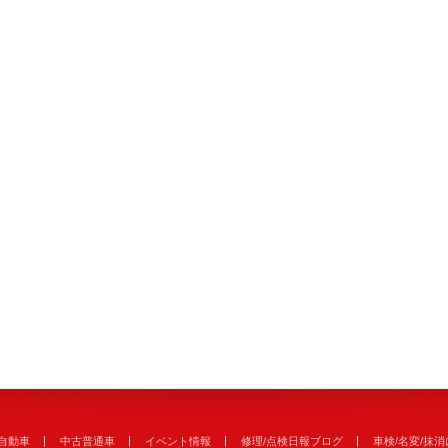
自動車
中古普通車
イベント情報
修理/点検日報ブログ
車検/名変/抹