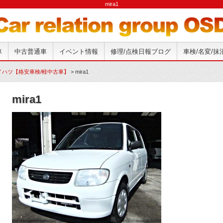
mira1
車
中古普通車
イベント情報
修理/点検日報ブログ
車検/名変/
イハツ【格安車検/軽中古車】
>
mira1
mira1