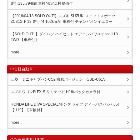
走行135,794km 車検/法定点検整備付
【2018/04/18 SOLD OUT!】スズキ SUZUKI スイフトスポーツ
ZC31S Ｈ18 走行74,102km AT 車検付 チャンピオンイエロー
【SOLD OUT!!】ダイハツ ハイゼット エアコンパワステspl H18
2WD 【車検付】
more...
中古軽自動車
三菱 ミニキャブバンCS2 暗窓バージョン GBD-U61V
スズキワゴンR FX-S リミテッド H18/バックカメラ付
HONDA LIFE DIVA SPECIAL/ホンダ ライフ ディーバスペシャル!
【H19】【車検付】
more...
今なら在庫あります！