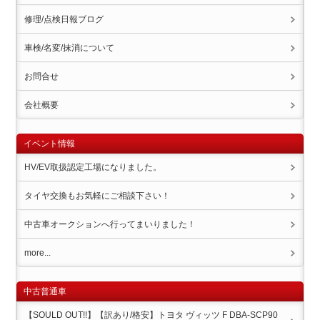
修理/点検日報ブログ
車検/名変/抹消について
お問合せ
会社概要
イベント情報
HV/EV取扱認定工場になりました。
タイヤ交換もお気軽にご相談下さい！
中古車オークションへ行ってまいりました！
more...
中古普通車
【SOULD OUT!!】【訳あり/格安】トヨタ ヴィッツ F DBA-SCP90