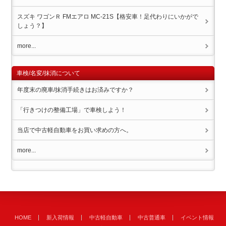
スズキ ワゴンＲ FMエアロ MC-21S【格安車！足代わりにいかがで
しょう？】
more...
車検/名変/抹消について
年度末の廃車/抹消手続きはお済みですか？
「行きつけの整備工場」で車検しよう！
当店で中古軽自動車をお買い求めの方へ。
more...
HOME
新入荷情報
中古軽自動車
中古普通車
イベント情報