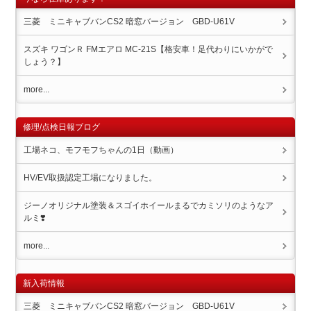
三菱 ミニキャブバンCS2 暗窓バージョン GBD-U61V
スズキ ワゴンＲ FMエアロ MC-21S【格安車！足代わりにいかがで
しょう？】
more...
修理/点検日報ブログ
工場ネコ、モフモフちゃんの1日（動画）
HV/EV取扱認定工場になりました。
ジーノオリジナル塗装＆スゴイホイール️まるでカミソリのようなア
ルミ❣️
more...
新入荷情報
三菱 ミニキャブバンCS2 暗窓バージョン GBD-U61V