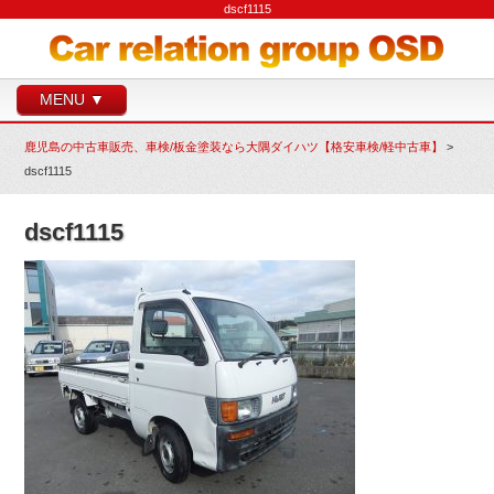
dscf1115
MENU ▼
鹿児島の中古車販売、車検/板金塗装なら大隅ダイハツ【格安車検/軽中古車】
>
dscf1115
dscf1115