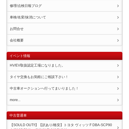
修理/点検日報ブログ
車検/名変/抹消について
お問合せ
会社概要
イベント情報
HV/EV取扱認定工場になりました。
タイヤ交換もお気軽にご相談下さい！
中古車オークションへ行ってまいりました！
more...
中古普通車
【SOULD OUT!!】【訳あり/格安】トヨタ ヴィッツ F DBA-SCP90