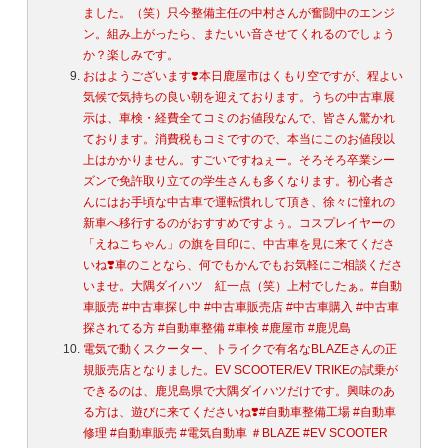
ました。（笑）只今整備主任の中村さんが奮闘中のエンジ
ン。組み上がったら、またいい音させてくれるのでしょう
か？楽しみです。
おはようございます❣️本日鹿屋市はくもり空ですが、程よい
気候で気持ちの良い朝を迎えております。うちの中古車展
示は、車検・経費全てコミのお値段なんで、皆さん驚かれ
ております。消費税もコミですので、本当にこのお値段以
上はかかりません。️すごいですねぇー。そろそろ卒業シー
ズンで免許取り立ての学生さんも多くなります。初心者さ
んにはお手頃な中古車で運転慣れして頂き、徐々に憧れの
新車へ移行するのがおすすめですよぅ。コスプレイヤーの
「えねこちゃん」の旗を目印に、中古車を見に来てくださ
いね❣️車のことなら、何でもかんでもお気軽にご相談くださ
いませ。大隅ダイハツ 紅一点（笑）上村でしたぁ。#自動
車販売 #中古車探し中 #中古車販売店 #中古車購入 #中古車
探されてる方 #自動車整備 #車検 #鹿屋市 #鹿児島
電気で動くスクーター、トライクで有名なBLAZEさんの正
規販売店となりました。EV SCOOTER/EV TRIKEの試乗が
できるのは、鹿児島県で大隅ダイハツだけです。興味のあ
る方は、遊びに来てくださいね❣️#自動車整備工場 #自動車
修理 #自動車販売 #電気自動車 ＃BLAZE #EV SCOOTER