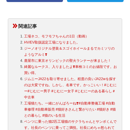
関連記事
工場ネコ、モフモフちゃんの1日（動画）
HV/EV取扱認定工場になりました。
ジーノオリジナル塗装＆スゴイホイール️まるでカミソリの
ようなアルミ❣️
鹿屋市に東京オリンピックの聖火ランナーが来ました！
綺麗なルークス、入りましたよ❣️車検コミのお値段です。お
買い得。️
ジムニーJA22を取り寄せました。程度の良いJA22wを探す
のは大変ですね。しかし、名車です。かっこいい！#じむに
ー#じむにー男子 #じむにー女子 #じむにーのある暮らし＃
中古車
工場猫たち。一緒にがんばろーね❣️#自動車整備工場 #自動
車修理 #自動車販売 #猫好きさんと繋がりたい #猫好き #猫
との暮らし #猫のいる生活
ベンツに乗った猫2匹工場猫のサクラちゃんとサンボくんで
す。社長のベンツに乗ってご満悦。社長にめちゃ怒られて