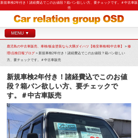
新規車検2年付き！諸経費込でこのお値段？箱バン欲しい方、要チェックです。＃中古車販
売
MENU ▼
鹿児島の中古車販売、車検/板金塗装なら大隅ダイハツ【格安車検/軽中古車】
>
修
理/点検日報ブログ
>
新規車検2年付き！諸経費込でこのお値段？箱バン欲しい
方、要チェックです。＃中古車販売
新規車検2年付き！諸経費込でこのお値
段？箱バン欲しい方、要チェックで
す。＃中古車販売