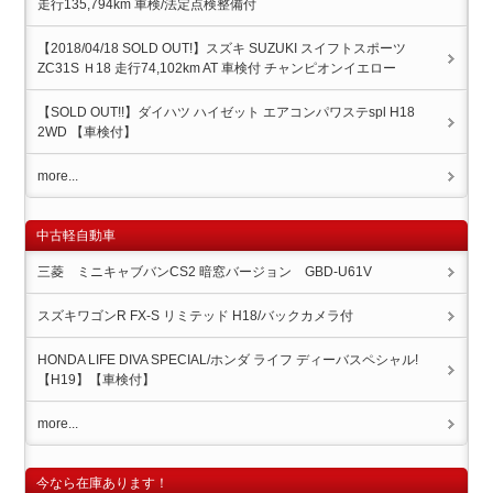
走行135,794km 車検/法定点検整備付
【2018/04/18 SOLD OUT!】スズキ SUZUKI スイフトスポーツ
ZC31S Ｈ18 走行74,102km AT 車検付 チャンピオンイエロー
【SOLD OUT!!】ダイハツ ハイゼット エアコンパワステspl H18
2WD 【車検付】
more...
中古軽自動車
三菱 ミニキャブバンCS2 暗窓バージョン GBD-U61V
スズキワゴンR FX-S リミテッド H18/バックカメラ付
HONDA LIFE DIVA SPECIAL/ホンダ ライフ ディーバスペシャル!
【H19】【車検付】
more...
今なら在庫あります！