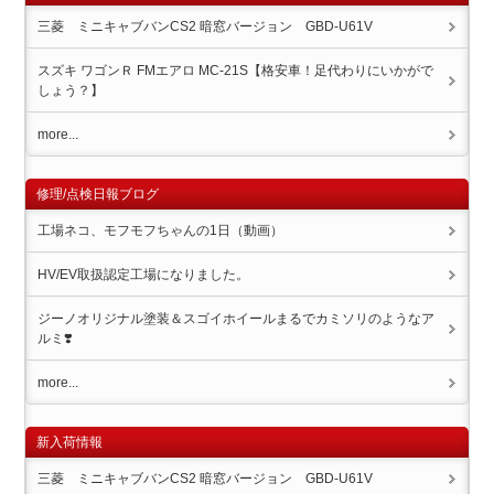
三菱 ミニキャブバンCS2 暗窓バージョン GBD-U61V
スズキ ワゴンＲ FMエアロ MC-21S【格安車！足代わりにいかがで
しょう？】
more...
修理/点検日報ブログ
工場ネコ、モフモフちゃんの1日（動画）
HV/EV取扱認定工場になりました。
ジーノオリジナル塗装＆スゴイホイール️まるでカミソリのようなア
ルミ❣️
more...
新入荷情報
三菱 ミニキャブバンCS2 暗窓バージョン GBD-U61V