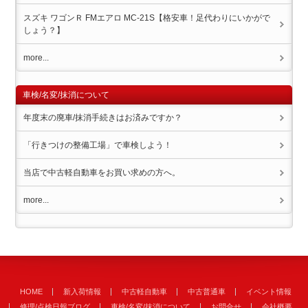
スズキ ワゴンＲ FMエアロ MC-21S【格安車！足代わりにいかがで
しょう？】
more...
車検/名変/抹消について
年度末の廃車/抹消手続きはお済みですか？
「行きつけの整備工場」で車検しよう！
当店で中古軽自動車をお買い求めの方へ。
more...
HOME
新入荷情報
中古軽自動車
中古普通車
イベント情報
修理/点検日報ブログ
車検/名変/抹消について
お問合せ
会社概要