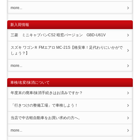
more...
新入荷情報
三菱 ミニキャブバンCS2 暗窓バージョン GBD-U61V
スズキ ワゴンＲ FMエアロ MC-21S【格安車！足代わりにいかがで
しょう？】
more...
車検/名変/抹消について
年度末の廃車/抹消手続きはお済みですか？
「行きつけの整備工場」で車検しよう！
当店で中古軽自動車をお買い求めの方へ。
more...