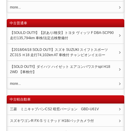
more...
中古普通車
【SOULD OUT!!】【訳あり/格安】トヨタ ヴィッツ F DBA-SCP90
走行135,794km 車検/法定点検整備付
【2018/04/18 SOLD OUT!】スズキ SUZUKI スイフトスポーツ
ZC31S Ｈ18 走行74,102km AT 車検付 チャンピオンイエロー
【SOLD OUT!!】ダイハツ ハイゼット エアコンパワステspl H18
2WD 【車検付】
more...
中古軽自動車
三菱 ミニキャブバンCS2 暗窓バージョン GBD-U61V
スズキワゴンR FX-S リミテッド H18/バックカメラ付