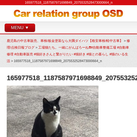
165977518_1187587971698849_2075532528473000664_n
MENU ▼
鹿児島の中古車販売、車検/板金塗装なら大隅ダイハツ【格安車検/軽中古車】
>
修
理/点検日報ブログ
>
工場猫たち。一緒にがんばろーね❣️#自動車整備工場 #自動車
修理 #自動車販売 #猫好きさんと繋がりたい #猫好き #猫との暮らし #猫のいる生
活
>
165977518_1187587971698849_2075532528473000664_n
165977518_1187587971698849_20755325