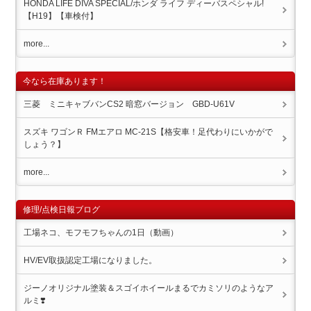
HONDA LIFE DIVA SPECIAL/ホンダ ライフ ディーバスペシャル!
【H19】【車検付】
more...
今なら在庫あります！
三菱 ミニキャブバンCS2 暗窓バージョン GBD-U61V
スズキ ワゴンＲ FMエアロ MC-21S【格安車！足代わりにいかがで
しょう？】
more...
修理/点検日報ブログ
工場ネコ、モフモフちゃんの1日（動画）
HV/EV取扱認定工場になりました。
ジーノオリジナル塗装＆スゴイホイール️まるでカミソリのようなア
ルミ❣️