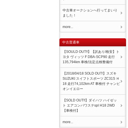
中古車オークションへ行ってまいり
ました！
more...
中古普通車
【SOULD OUT!!】【訳あり/格安】ト
ヨタ ヴィッツ F DBA-SCP90 走行
135,794km 車検/法定点検整備付
【2018/04/18 SOLD OUT!】スズキ
SUZUKI スイフトスポーツ ZC31S Ｈ
18 走行74,102km AT 車検付 チャンピ
オンイエロー
【SOLD OUT!!】ダイハツ ハイゼッ
ト エアコンパワステspl H18 2WD
【車検付】
more...