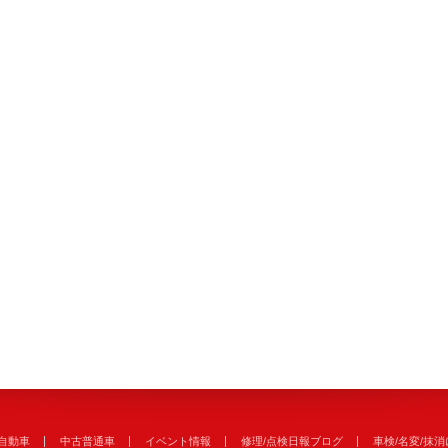
自動車
中古普通車
イベント情報
修理/点検日報ブログ
車検/名変/抹