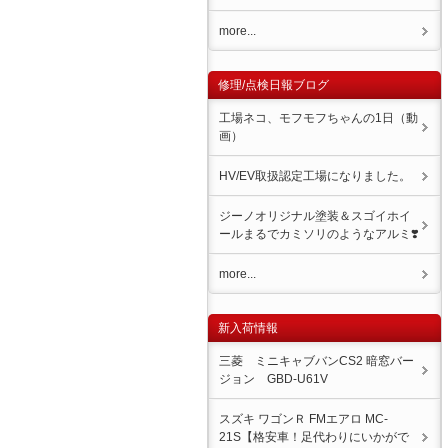
more...
修理/点検日報ブログ
工場ネコ、モフモフちゃんの1日（動
画）
HV/EV取扱認定工場になりました。
ジーノオリジナル塗装＆スゴイホイ
ール️まるでカミソリのようなアルミ❣️
more...
新入荷情報
三菱 ミニキャブバンCS2 暗窓バー
ジョン GBD-U61V
スズキ ワゴンＲ FMエアロ MC-
21S【格安車！足代わりにいかがで