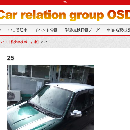
25
車
中古普通車
イベント情報
修理/点検日報ブログ
車検/名変/
イハツ【格安車検/軽中古車】
>
25
25