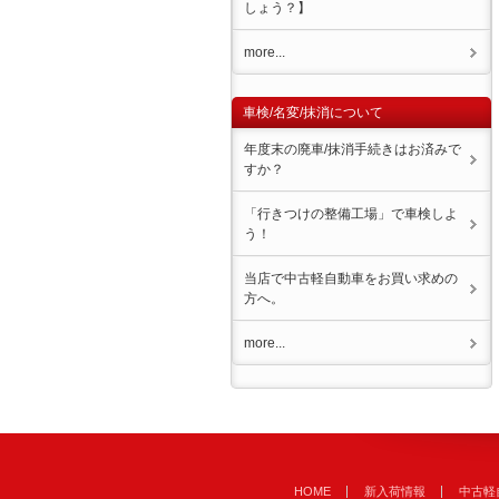
しょう？】
more...
車検/名変/抹消について
年度末の廃車/抹消手続きはお済みで
すか？
「行きつけの整備工場」で車検しよ
う！
当店で中古軽自動車をお買い求めの
方へ。
more...
HOME
新入荷情報
中古軽