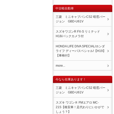
中古軽自動車
三菱 ミニキャブバンCS2 暗窓バー
ジョン GBD-U61V
スズキワゴンR FX-S リミテッド
H18/バックカメラ付
HONDA LIFE DIVA SPECIAL/ホンダ
ライフ ディーバスペシャル!【H19】
【車検付】
more...
今なら在庫あります！
三菱 ミニキャブバンCS2 暗窓バー
ジョン GBD-U61V
スズキ ワゴンＲ FMエアロ MC-
21S【格安車！足代わりにいかがで
しょう？】